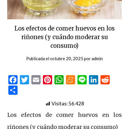
Los efectos de comer huevos en los
riñones (y cuándo moderar su
consumo)
Publicada el
octubre 20, 2025
por
admin
Facebook
Twitter
Email
Pinterest
WhatsApp
Meneame
Line
LinkedI
Redd
Compartir
Visitas:
56.428
Los efectos de comer huevos en los
riñones (y cuándo moderar su consumo)