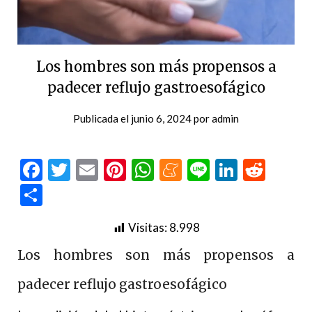
Los hombres son más propensos a
padecer reflujo gastroesofágico
Publicada el
junio 6, 2024
por
admin
Facebook
Twitter
Email
Pinterest
WhatsApp
Meneame
Line
LinkedI
Redd
Compartir
Visitas:
8.998
Los hombres son más propensos a
padecer reflujo gastroesofágico