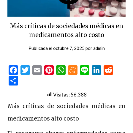
Más críticas de sociedades médicas en
medicamentos alto costo
Publicada el
octubre 7, 2025
por
admin
Facebook
Twitter
Email
Pinterest
WhatsApp
Meneame
Line
LinkedI
Redd
Compartir
Visitas:
56.388
Más críticas de sociedades médicas en
medicamentos alto costo