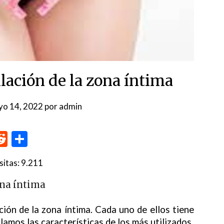
lación de la zona íntima
yo 14, 2022
por
admin
p
me
inkedIn
Reddit
Compartir
sitas:
9.211
ona íntima
ión de la zona íntima. Cada uno de ellos tiene
lamos las características de los más utilizados.