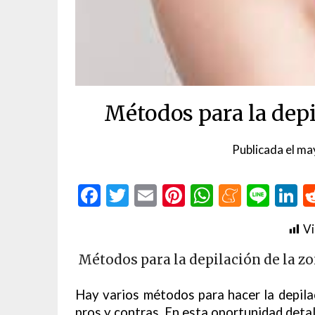
Métodos para la depi
Publicada el
ma
Facebook
Twitter
Email
Pinterest
WhatsAp
Menea
Line
L
Vi
Métodos para la depilación de la z
Hay varios métodos para hacer la depilac
pros y contras. En esta oportunidad detal