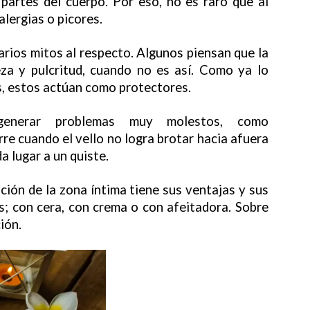
partes del cuerpo. Por eso, no es raro que al
 alergias o picores.
arios mitos al respecto. Algunos piensan que la
eza y pulcritud, cuando no es así. Como ya lo
s, estos actúan como protectores.
 generar problemas muy molestos, como
rre cuando el vello no logra brotar hacia afuera
a lugar a un quiste.
ción de la zona íntima tiene sus ventajas y sus
s; con cera, con crema o con afeitadora. Sobre
ión.