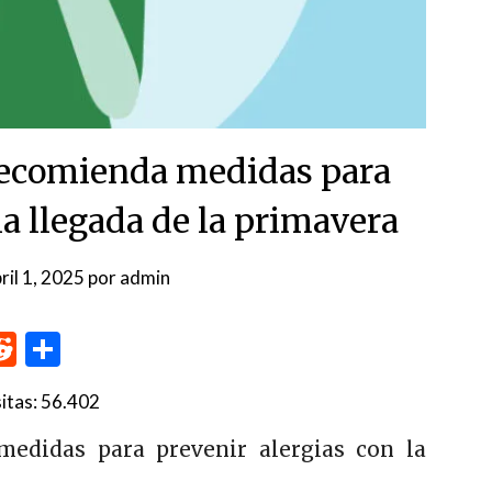
 recomienda medidas para
la llegada de la primavera
ril 1, 2025
por
admin
p
me
inkedIn
Reddit
Compartir
itas:
56.402
medidas para prevenir alergias con la