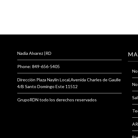
Nadia Alvarez |RD
MA
Phone: 849-656-5405
Not
Dirección Plaza Naylin Local,Avenida Charles de Gaulle
Not
4/B Santo Domingo Este 11512
Sal
GrupoRDN todo los derechos reservados
Te
AR
Bi