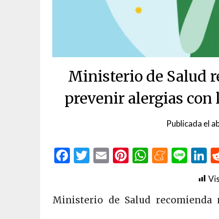
Ministerio de Salud
prevenir alergias con 
Publicada el
ab
Facebook
Twitter
Email
Pinterest
WhatsAp
Menea
Line
L
Vis
Ministerio de Salud recomienda 