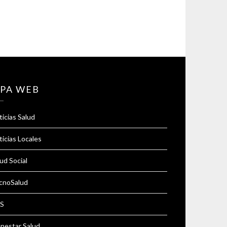
PA WEB
icias Salud
icias Locales
ud Social
cnoSalud
S
enestar Salud