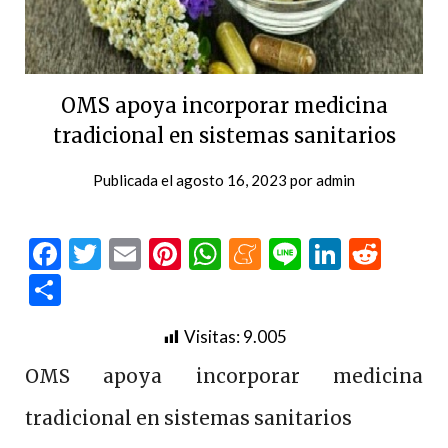
OMS apoya incorporar medicina
tradicional en sistemas sanitarios
Publicada el
agosto 16, 2023
por
admin
Facebook
Twitter
Email
Pinterest
WhatsApp
Meneame
Line
LinkedI
Redd
Compartir
Visitas:
9.005
OMS apoya incorporar medicina
tradicional en sistemas sanitarios