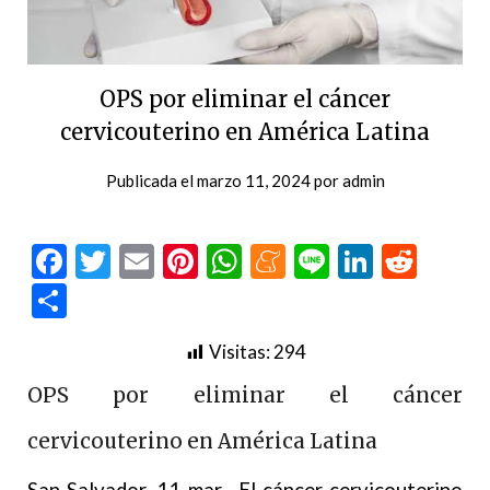
OPS por eliminar el cáncer
cervicouterino en América Latina
Publicada el
marzo 11, 2024
por
admin
Facebook
Twitter
Email
Pinterest
WhatsApp
Meneame
Line
LinkedI
Redd
Compartir
Visitas:
294
OPS por eliminar el cáncer
cervicouterino en América Latina