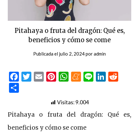
Pitahaya o fruta del dragón: Qué es,
beneficios y cómo se come
Publicada el
julio 2, 2024
por
admin
Facebook
Twitter
Email
Pinterest
WhatsApp
Meneame
Line
LinkedI
Redd
Compartir
Visitas:
9.004
Pitahaya o fruta del dragón: Qué es,
beneficios y cómo se come