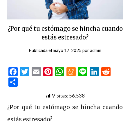
¿Por qué tu estómago se hincha cuando
estás estresado?
Publicada el
mayo 17, 2025
por
admin
Facebook
Twitter
Email
Pinterest
WhatsApp
Meneame
Line
LinkedI
Redd
Compartir
Visitas:
56.538
¿Por qué tu estómago se hincha cuando
estás estresado?