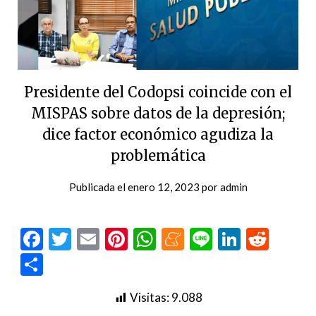
Presidente del Codopsi coincide con el
MISPAS sobre datos de la depresión;
dice factor económico agudiza la
problemática
Publicada el
enero 12, 2023
por
admin
Facebook
Twitter
Email
Pinterest
WhatsApp
Meneame
Line
LinkedI
Redd
Compartir
Visitas:
9.088