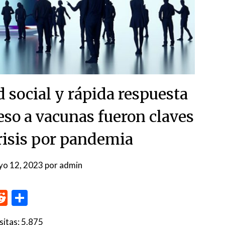
d social y rápida respuesta
ceso a vacunas fueron claves
crisis por pandemia
yo 12, 2023
por
admin
p
me
inkedIn
Reddit
Compartir
sitas:
5.875