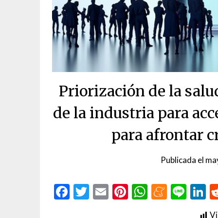
Priorización de la salu
de la industria para ac
para afrontar 
Publicada el
ma
Facebook
Twitter
Email
Pinterest
WhatsAp
Menea
Line
L
Vi