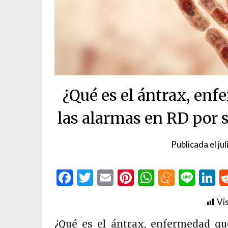
¿Qué es el ántrax, en
las alarmas en RD por 
Publicada el
ju
Facebook
Twitter
Email
Pinterest
WhatsAp
Menea
Line
L
Vis
¿Qué es el ántrax, enfermedad q