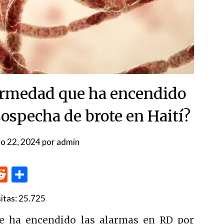
fermedad que ha encendido
sospecha de brote en Haití?
lio 22, 2024
por
admin
p
me
inkedIn
Reddit
Compartir
itas:
25.725
ue ha encendido las alarmas en RD por