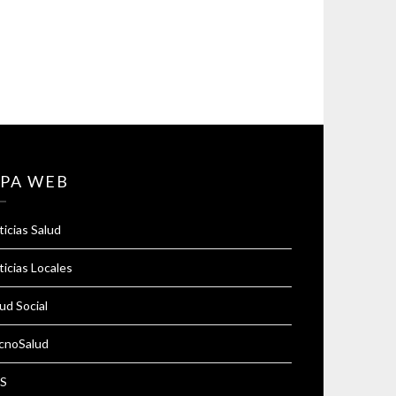
PA WEB
icias Salud
icias Locales
ud Social
cnoSalud
S