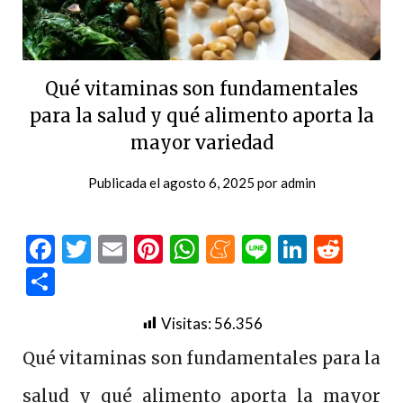
Qué vitaminas son fundamentales
para la salud y qué alimento aporta la
mayor variedad
Publicada el
agosto 6, 2025
por
admin
Facebook
Twitter
Email
Pinterest
WhatsApp
Meneame
Line
LinkedI
Redd
Compartir
Visitas:
56.356
Qué vitaminas son fundamentales para la
salud y qué alimento aporta la mayor