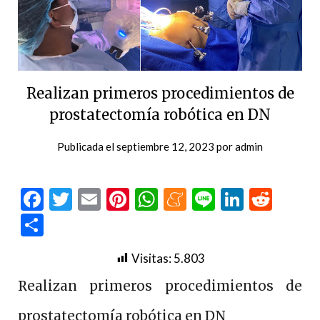
Realizan primeros procedimientos de
prostatectomía robótica en DN
Publicada el
septiembre 12, 2023
por
admin
Facebook
Twitter
Email
Pinterest
WhatsApp
Meneame
Line
LinkedI
Redd
Compartir
Visitas:
5.803
Realizan primeros procedimientos de
prostatectomía robótica en DN