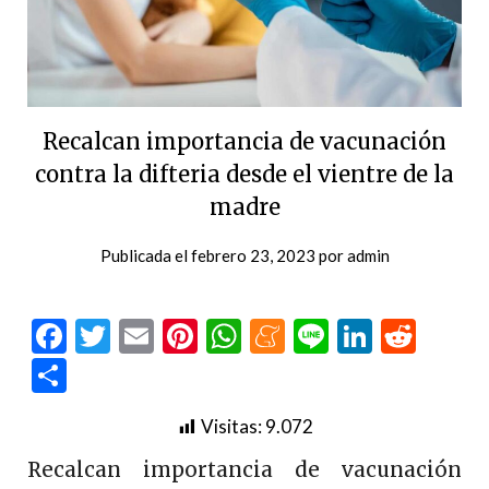
Recalcan importancia de vacunación
contra la difteria desde el vientre de la
madre
Publicada el
febrero 23, 2023
por
admin
Facebook
Twitter
Email
Pinterest
WhatsApp
Meneame
Line
LinkedI
Redd
Compartir
Visitas:
9.072
Recalcan importancia de vacunación