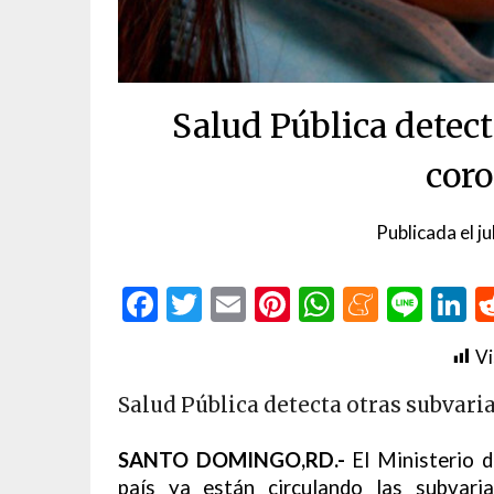
Salud Pública detect
cor
Publicada el
ju
Facebook
Twitter
Email
Pinterest
WhatsAp
Menea
Line
L
Vi
Salud Pública detecta otras subvari
SANTO DOMINGO,RD.-
El Ministerio d
país ya están circulando las subvar