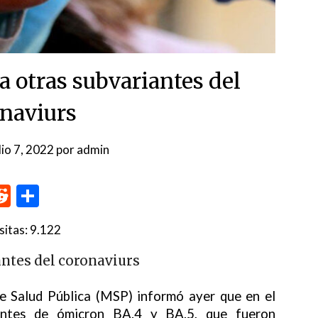
a otras subvariantes del
onaviurs
lio 7, 2022
por
admin
p
me
inkedIn
Reddit
Compartir
sitas:
9.122
antes del coronaviurs
e Salud Pública (MSP) informó ayer que en el
iantes de ómicron BA.4 y BA.5, que fueron