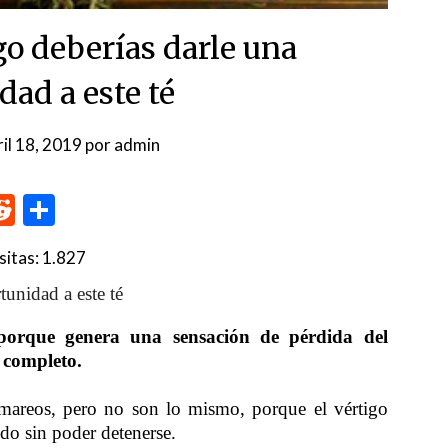
go deberías darle una
dad a este té
ril 18, 2019
por
admin
p
me
inkedIn
Reddit
Compartir
sitas:
1.827
unidad a este té
 porque genera una sensación de pérdida del
 completo.
 mareos, pero no son lo mismo, porque el vértigo
ndo sin poder detenerse.