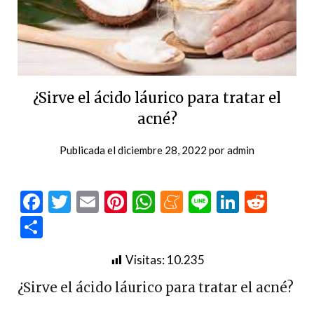
¿Sirve el ácido láurico para tratar el
acné?
Publicada el
diciembre 28, 2022
por
admin
Facebook
Twitter
Email
Pinterest
WhatsApp
Meneame
Line
LinkedI
Redd
Compartir
Visitas:
10.235
¿Sirve el ácido láurico para tratar el acné?