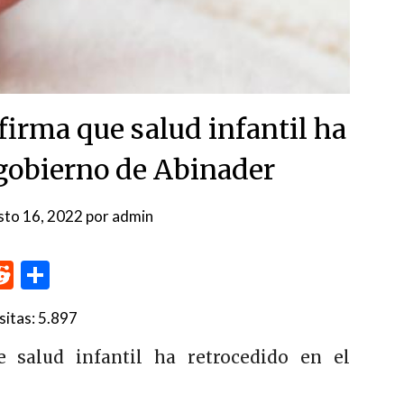
firma que salud infantil ha
 gobierno de Abinader
sto 16, 2022
por
admin
p
me
inkedIn
Reddit
Compartir
sitas:
5.897
e salud infantil ha retrocedido en el