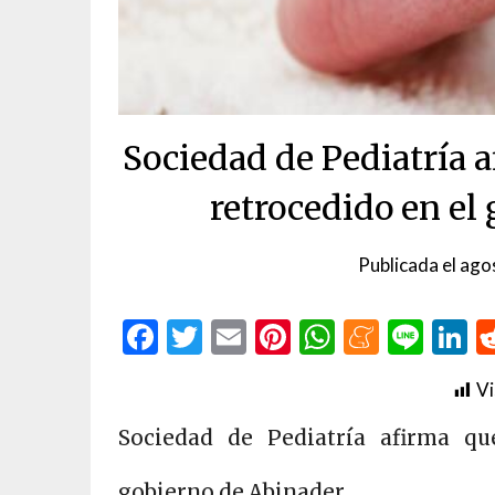
Sociedad de Pediatría a
retrocedido en el
Publicada el
ago
Facebook
Twitter
Email
Pinterest
WhatsAp
Menea
Line
L
Vi
Sociedad de Pediatría afirma qu
gobierno de Abinader