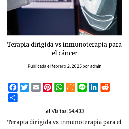
Terapia dirigida vs inmunoterapia para
el cáncer
Publicada el
febrero 2, 2025
por
admin
Facebook
Twitter
Email
Pinterest
WhatsApp
Meneame
Line
LinkedI
Redd
Compartir
Visitas:
54.433
Terapia dirigida vs inmunoterapia para el