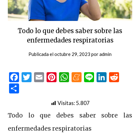
Todo lo que debes saber sobre las
enfermedades respiratorias
Publicada el
octubre 29, 2023
por
admin
Facebook
Twitter
Email
Pinterest
WhatsApp
Meneame
Line
LinkedI
Redd
Compartir
Visitas:
5.807
Todo lo que debes saber sobre las
enfermedades respiratorias