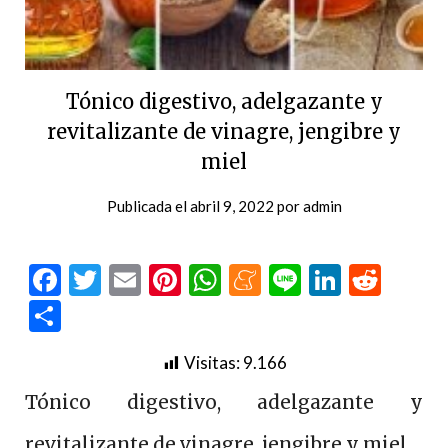
Tónico digestivo, adelgazante y
revitalizante de vinagre, jengibre y
miel
Publicada el
abril 9, 2022
por
admin
Facebook
Twitter
Email
Pinterest
WhatsApp
Meneame
Line
LinkedI
Redd
Compartir
Visitas:
9.166
Tónico digestivo, adelgazante y
revitalizante de vinagre, jengibre y miel