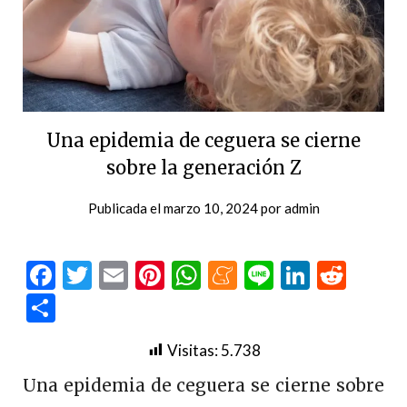
Una epidemia de ceguera se cierne
sobre la generación Z
Publicada el
marzo 10, 2024
por
admin
Facebook
Twitter
Email
Pinterest
WhatsApp
Meneame
Line
LinkedI
Redd
Compartir
Visitas:
5.738
Una epidemia de ceguera se cierne sobre