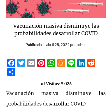
Vacunación masiva disminuye las
probabilidades desarrollar COVID
Publicada el
abril 28, 2024
por
admin
Facebook
Twitter
Email
Pinterest
WhatsApp
Meneame
Line
LinkedI
Redd
Compartir
Visitas:
9.026
Vacunación masiva disminuye las
probabilidades desarrollar COVID