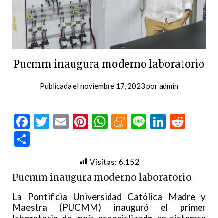
Pucmm inaugura moderno laboratorio
Publicada el
noviembre 17, 2023
por
admin
Facebook
Twitter
Email
Pinterest
WhatsApp
Meneame
Line
LinkedI
Redd
Compartir
Visitas:
6.152
Pucmm inaugura moderno laboratorio
La Pontificia Universidad Católica Madre y
Maestra (PUCMM) inauguró el primer