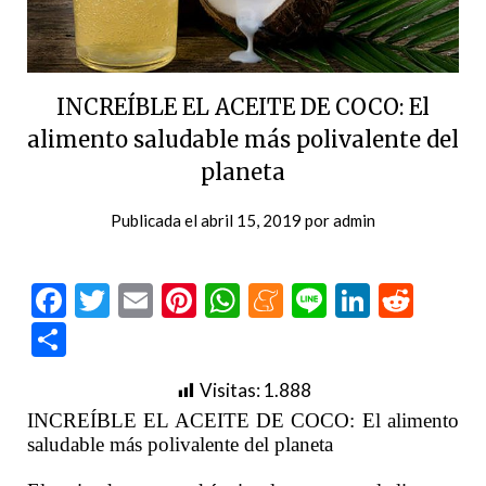
INCREÍBLE EL ACEITE DE COCO: El
alimento saludable más polivalente del
planeta
Publicada el
abril 15, 2019
por
admin
Facebook
Twitter
Email
Pinterest
WhatsApp
Meneame
Line
LinkedI
Redd
Compartir
Visitas:
1.888
INCREÍBLE EL ACEITE DE COCO: El alimento
saludable más polivalente del planeta