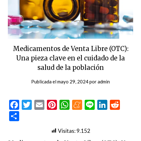
Medicamentos de Venta Libre (OTC):
Una pieza clave en el cuidado de la
salud de la población
Publicada el
mayo 29, 2024
por
admin
Facebook
Twitter
Email
Pinterest
WhatsApp
Meneame
Line
LinkedI
Redd
Compartir
Visitas:
9.152