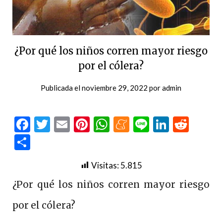
¿Por qué los niños corren mayor riesgo
por el cólera?
Publicada el
noviembre 29, 2022
por
admin
Facebook
Twitter
Email
Pinterest
WhatsApp
Meneame
Line
LinkedI
Redd
Compartir
Visitas:
5.815
¿Por qué los niños corren mayor riesgo
por el cólera?