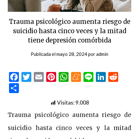
Trauma psicológico aumenta riesgo de
suicidio hasta cinco veces y la mitad
tiene depresión comórbida
Publicada el
mayo 28, 2024
por
admin
Facebook
Twitter
Email
Pinterest
WhatsApp
Meneame
Line
LinkedI
Redd
Compartir
Visitas:
9.008
Trauma psicológico aumenta riesgo de
suicidio hasta cinco veces y la mitad