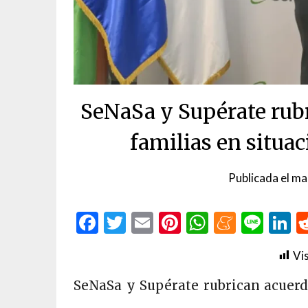
SeNaSa y Supérate rubr
familias en situa
Publicada el
ma
Facebook
Twitter
Email
Pinterest
WhatsAp
Menea
Line
L
Vis
SeNaSa y Supérate rubrican acuerdo