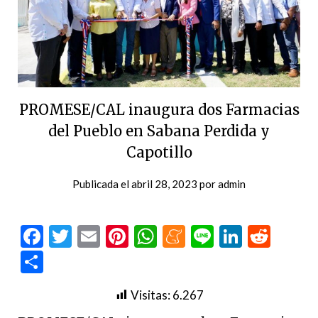
PROMESE/CAL inaugura dos Farmacias
del Pueblo en Sabana Perdida y
Capotillo
Publicada el
abril 28, 2023
por
admin
Facebook
Twitter
Email
Pinterest
WhatsApp
Meneame
Line
LinkedI
Redd
Compartir
Visitas:
6.267