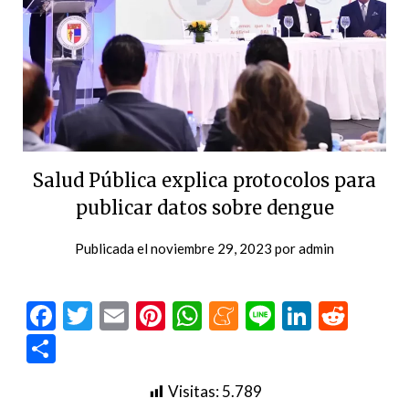
Salud Pública explica protocolos para
publicar datos sobre dengue
Publicada el
noviembre 29, 2023
por
admin
Facebook
Twitter
Email
Pinterest
WhatsApp
Meneame
Line
LinkedI
Redd
Compartir
Visitas:
5.789