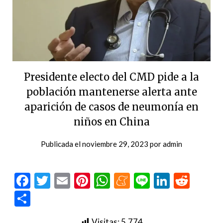
Presidente electo del CMD pide a la
población mantenerse alerta ante
aparición de casos de neumonía en
niños en China
Publicada el
noviembre 29, 2023
por
admin
Facebook
Twitter
Email
Pinterest
WhatsApp
Meneame
Line
LinkedI
Redd
Compartir
Visitas:
5.774