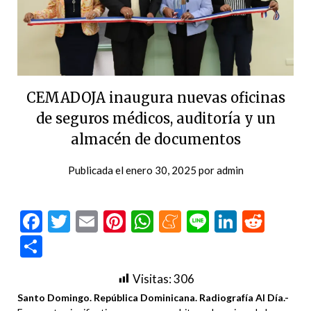
CEMADOJA inaugura nuevas oficinas
de seguros médicos, auditoría y un
almacén de documentos
Publicada el
enero 30, 2025
por
admin
Facebook
Twitter
Email
Pinterest
WhatsApp
Meneame
Line
LinkedI
Redd
Compartir
Visitas:
306
Santo Domingo. República Dominicana. Radiografía Al Día.-