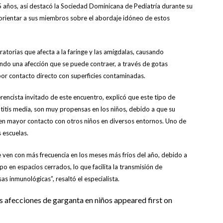
5 años, así destacó la Sociedad Dominicana de Pediatría durante su
orientar a sus miembros sobre el abordaje idóneo de estos
atorias que afecta a la faringe y las amígdalas, causando
iendo una afección que se puede contraer, a través de gotas
 por contacto directo con superficies contaminadas.
rencista invitado de este encuentro, explicó que este tipo de
a otitis media, son muy propensas en los niños, debido a que su
enen mayor contacto con otros niños en diversos entornos. Uno de
s escuelas.
se ven con más frecuencia en los meses más fríos del año, debido a
 en espacios cerrados, lo que facilita la transmisión de
sas inmunológicas”, resaltó el especialista.
s afecciones de garganta en niños appeared first on