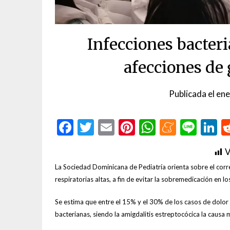
Infecciones bacteri
afecciones de
Publicada el
ene
Facebook
Twitter
Email
Pinterest
WhatsAp
Menea
Line
L
V
La Sociedad Dominicana de Pediatría orienta sobre el corr
respiratorias altas, a fin de evitar la sobremedicación en lo
Se estima que entre el 15% y el 30% de los casos de dolor
bacterianas, siendo la amigdalitis estreptocócica la causa 