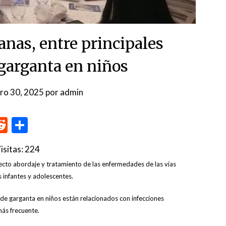
anas, entre principales
 garganta en niños
ro 30, 2025
por
admin
p
me
inkedIn
Reddit
Compartir
isitas:
224
ecto abordaje y tratamiento de las enfermedades de las vías
s infantes y adolescentes.
 de garganta en niños están relacionados con infecciones
más frecuente.