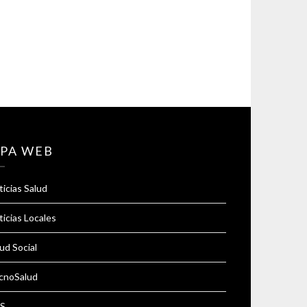
PA WEB
icias Salud
icias Locales
ud Social
cnoSalud
S