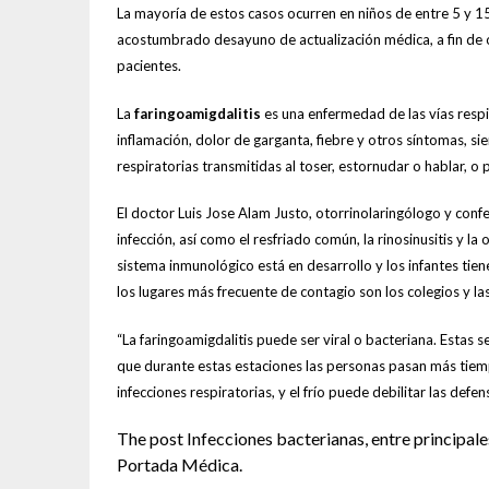
La mayoría de estos casos ocurren en niños de entre 5 y 1
acostumbrado desayuno de actualización médica, a fin de 
pacientes.
La
faringoamigdalitis
es una enfermedad de las vías respir
inflamación, dolor de garganta, fiebre y otros síntomas, s
respiratorias transmitidas al toser, estornudar o hablar, o
El doctor Luis Jose Alam Justo, otorrinolaringólogo y confe
infección, así como el resfriado común, la rinosinusitis y l
sistema inmunológico está en desarrollo y los infantes ti
los lugares más frecuente de contagio son los colegios y la
“La faringoamigdalitis puede ser viral o bacteriana. Estas 
que durante estas estaciones las personas pasan más tiempo
infecciones respiratorias, y el frío puede debilitar las defen
The post Infecciones bacterianas, entre principale
Portada Médica.