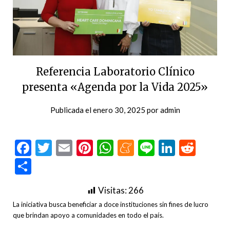
Referencia Laboratorio Clínico
presenta «Agenda por la Vida 2025»
Publicada el
enero 30, 2025
por
admin
Facebook
Twitter
Email
Pinterest
WhatsApp
Meneame
Line
LinkedI
Redd
Compartir
Visitas:
266
La iniciativa busca beneficiar a doce instituciones sin fines de lucro
que brindan apoyo a comunidades en todo el país.