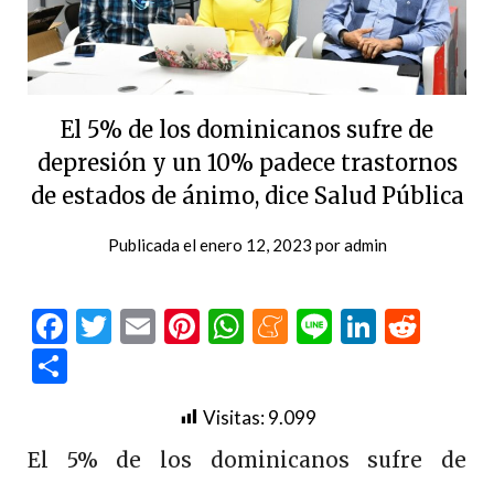
El 5% de los dominicanos sufre de
depresión y un 10% padece trastornos
de estados de ánimo, dice Salud Pública
Publicada el
enero 12, 2023
por
admin
Facebook
Twitter
Email
Pinterest
WhatsApp
Meneame
Line
LinkedI
Redd
Compartir
Visitas:
9.099
El 5% de los dominicanos sufre de