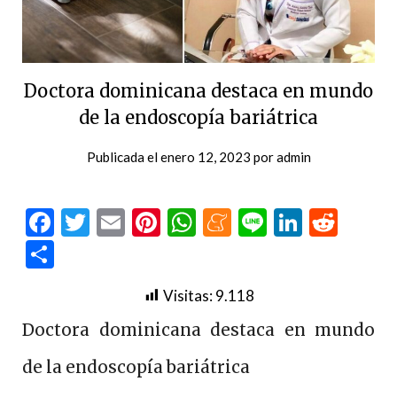
Doctora dominicana destaca en mundo
de la endoscopía bariátrica
Publicada el
enero 12, 2023
por
admin
Facebook
Twitter
Email
Pinterest
WhatsApp
Meneame
Line
LinkedI
Redd
Compartir
Visitas:
9.118
Doctora dominicana destaca en mundo
de la endoscopía bariátrica