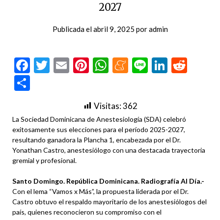
2027
Publicada el
abril 9, 2025
por
admin
Facebook
Twitter
Email
Pinterest
WhatsApp
Meneame
Line
LinkedI
Redd
Compartir
Visitas:
362
La Sociedad Dominicana de Anestesiología (SDA) celebró
exitosamente sus elecciones para el período 2025-2027,
resultando ganadora la Plancha 1, encabezada por el Dr.
Yonathan Castro, anestesiólogo con una destacada trayectoria
gremial y profesional.
Santo Domingo. República Dominicana. Radiografía Al Día.-
Con el lema “Vamos x Más”, la propuesta liderada por el Dr.
Castro obtuvo el respaldo mayoritario de los anestesiólogos del
país, quienes reconocieron su compromiso con el