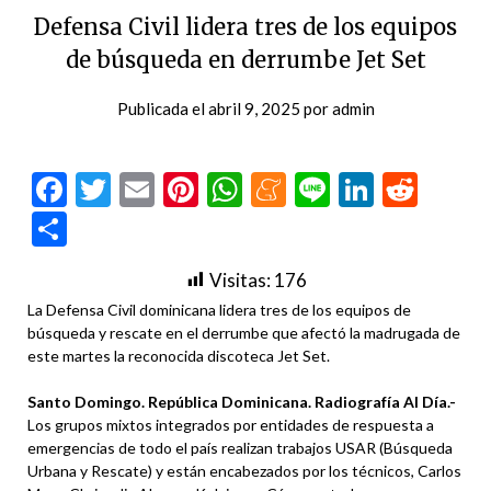
Defensa Civil lidera tres de los equipos
de búsqueda en derrumbe Jet Set
Publicada el
abril 9, 2025
por
admin
Facebook
Twitter
Email
Pinterest
WhatsApp
Meneame
Line
LinkedI
Redd
Compartir
Visitas:
176
La Defensa Civil dominicana lidera tres de los equipos de
búsqueda y rescate en el derrumbe que afectó la madrugada de
este martes la reconocida discoteca Jet Set.
Santo Domingo. República Dominicana. Radiografía Al Día.-
Los grupos mixtos integrados por entidades de respuesta a
emergencias de todo el país realizan trabajos USAR (Búsqueda
Urbana y Rescate) y están encabezados por los técnicos, Carlos