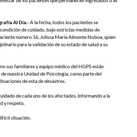
ienestar de los pacientes que permanecen ingresados tras
afía Al Día.-
A la fecha, todos los pacientes se
condición de cuidado, bajo estrictas medidas de
 paciente número 16, Julissa María Almonte Noboa, quien
linario para la validación de su estado de salud a su
mo sus familiares y equipo médico del HGPS están
de nuestra Unidad de Psicología, como parte del
ituaciones de esta de desastres.
uidado de cada uno de los afectados, informando a la
d y respeto.
ícil situación.