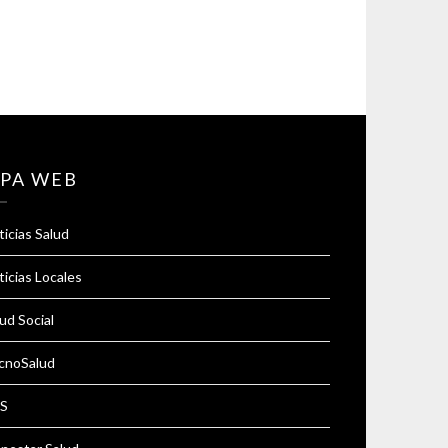
PA WEB
icias Salud
icias Locales
ud Social
cnoSalud
S