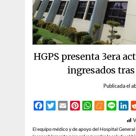
HGPS presenta 3era act
ingresados tras 
Publicada el
ab
Facebook
Twitter
Email
Pinterest
WhatsAp
Menea
Line
L
V
El equipo médico y de apoyo del Hospital General 