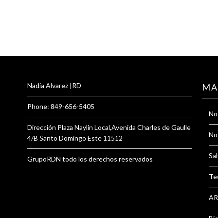
Nadia Alvarez |RD
MA
Phone: 849-656-5405
Not
Dirección Plaza Naylin Local,Avenida Charles de Gaulle
Not
4/B Santo Domingo Este 11512
Sal
GrupoRDN todo los derechos reservados
Te
AR