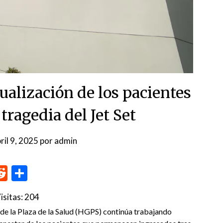
ualización de los pacientes
tragedia del Jet Set
ril 9, 2025
por
admin
p
me
inkedIn
Reddit
Compartir
isitas:
204
de la Plaza de la Salud (HGPS) continúa trabajando