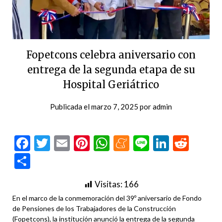
Fopetcons celebra aniversario con
entrega de la segunda etapa de su
Hospital Geriátrico
Publicada el
marzo 7, 2025
por
admin
Facebook
Twitter
Email
Pinterest
WhatsApp
Meneame
Line
LinkedI
Redd
Compartir
Visitas:
166
En el marco de la conmemoración del 39º aniversario de Fondo
de Pensiones de los Trabajadores de la Construcción
(Fopetcons), la institución anunció la entrega de la segunda