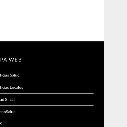
PA WEB
icias Salud
icias Locales
ud Social
cnoSalud
S