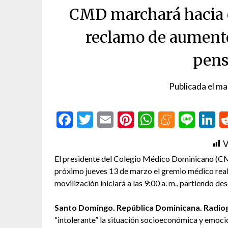
CMD marchará hacia e
reclamo de aumento
pens
Publicada el
ma
Facebook
Twitter
Email
Pinterest
WhatsAp
Menea
Line
L
V
El presidente del Colegio Médico Dominicano (CMD)
próximo jueves 13 de marzo el gremio médico reali
movilización iniciará a las 9:00 a. m., partiendo de
Santo Domingo. República Dominicana. Radiogr
“intolerante” la situación socioeconómica y emoci