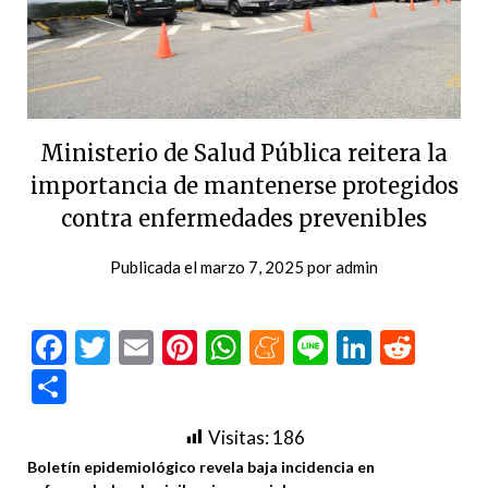
Ministerio de Salud Pública reitera la
importancia de mantenerse protegidos
contra enfermedades prevenibles
Publicada el
marzo 7, 2025
por
admin
Facebook
Twitter
Email
Pinterest
WhatsApp
Meneame
Line
LinkedI
Redd
Compartir
Visitas:
186
Boletín epidemiológico revela baja incidencia en