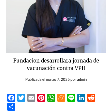
Fundacion desarrollara jornada de
vacunación contra VPH
Publicada el
marzo 7, 2025
por
admin
Facebook
Twitter
Email
Pinterest
WhatsApp
Meneame
Line
LinkedI
Redd
Compartir