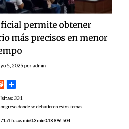
ificial permite obtener
orio más precisos en menor
iempo
yo 5, 2025
por
admin
p
me
inkedIn
Reddit
Compartir
isitas:
331
 congreso donde se debatieron estos temas