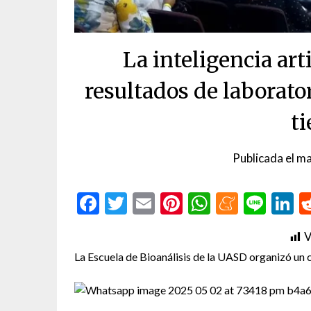
La inteligencia art
resultados de laborat
t
Publicada el
ma
Facebook
Twitter
Email
Pinterest
WhatsAp
Menea
Line
L
V
La Escuela de Bioanálisis de la UASD organizó un