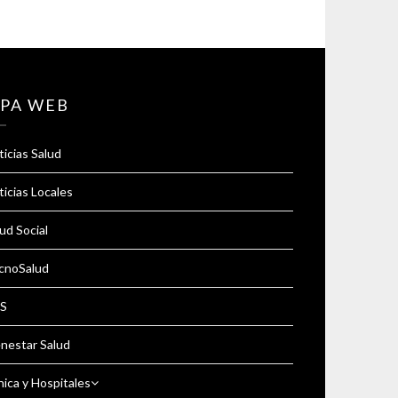
PA WEB
icias Salud
icias Locales
ud Social
cnoSalud
S
enestar Salud
nica y Hospitales