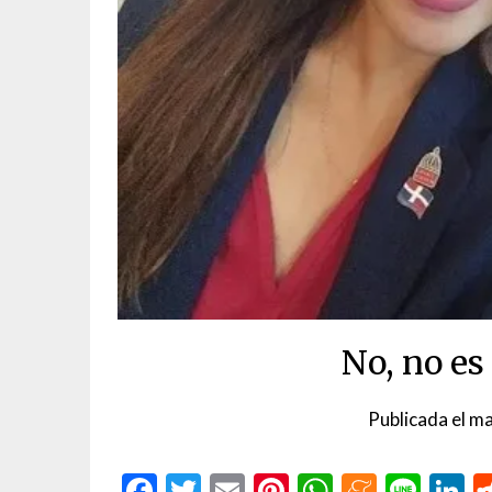
No, no es
Publicada el
ma
Facebook
Twitter
Email
Pinterest
WhatsAp
Menea
Line
L