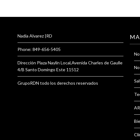
Nadia Alvarez |RD
MA
Phone: 849-656-5405
Not
Dirección Plaza Naylin Local,Avenida Charles de Gaulle
Not
4/B Santo Domingo Este 11512
Sal
GrupoRDN todo los derechos reservados
Te
AR
Bi
Clí