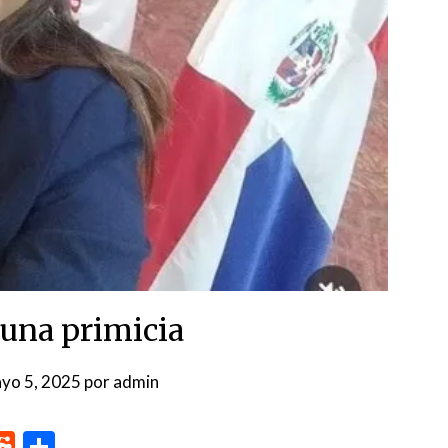
 una primicia
yo 5, 2025
por
admin
p
me
inkedIn
Reddit
Compartir