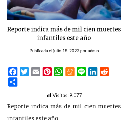
Reporte indica más de mil cien muertes
infantiles este año
Publicada el
julio 18, 2023
por
admin
Facebook
Twitter
Email
Pinterest
WhatsApp
Meneame
Line
LinkedI
Redd
Compartir
Visitas:
9.077
Reporte indica más de mil cien muertes
infantiles este año