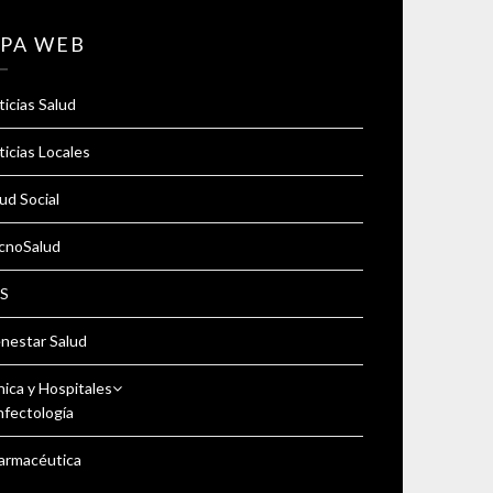
PA WEB
icias Salud
icias Locales
ud Social
cnoSalud
S
enestar Salud
nica y Hospitales
nfectología
armacéutica