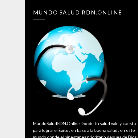
MUNDO SALUD RDN.ONLINE
MundoSaludRDN.Online Donde tu salud vale y cuesta
para lograr el Éxito , en base a la buena salud , en este
mundo donde el binestar es prioritario depues de Dios