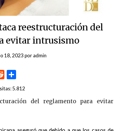
aca reestructuración del
a evitar intrusismo
lio 18, 2023
por
admin
p
me
inkedIn
Reddit
Compartir
sitas:
5.812
cturación del reglamento para evitar
nicana aseguró que debido a que los casos de