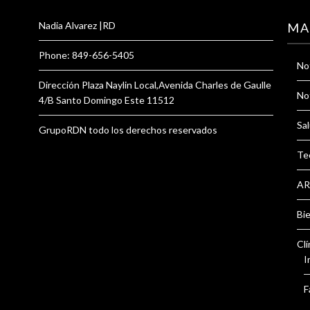
Nadia Alvarez |RD
MA
Phone: 849-656-5405
Not
Dirección Plaza Naylin Local,Avenida Charles de Gaulle
Not
4/B Santo Domingo Este 11512
Sal
GrupoRDN todo los derechos reservados
Te
AR
Bi
Clí
I
F