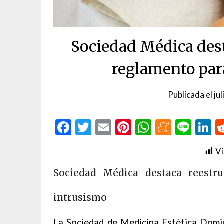
Sociedad Médica dest
reglamento par
Publicada el
ju
Facebook
Twitter
Email
Pinterest
WhatsAp
Menea
Line
L
Vi
Sociedad Médica destaca reestru
intrusismo
La Sociedad de Medicina Estética Domi