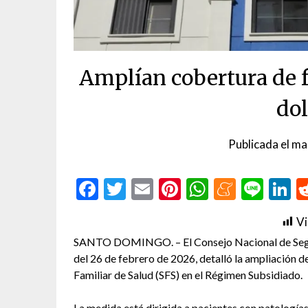
Amplían cobertura de f
do
Publicada el
ma
Facebook
Twitter
Email
Pinterest
WhatsAp
Menea
Line
L
Vi
SANTO DOMINGO. – El Consejo Nacional de Seguri
del 26 de febrero de 2026, detalló la ampliación 
Familiar de Salud (SFS) en el Régimen Subsidiado.
La medida está dirigida a pacientes con patología