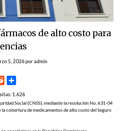
ármacos de alto costo para
lencias
rzo 5, 2026
por
admin
p
me
inkedIn
Reddit
Compartir
sitas:
1.626
dad Social (CNSS), mediante la resolución No. 631-04
de la cobertura de medicamentos de alto costo del Seguro
s no oncológicas en la República Dominicana.