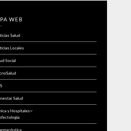
PA WEB
icias Salud
icias Locales
ud Social
cnoSalud
S
enestar Salud
nica y Hospitales
nfectología
armacéutica