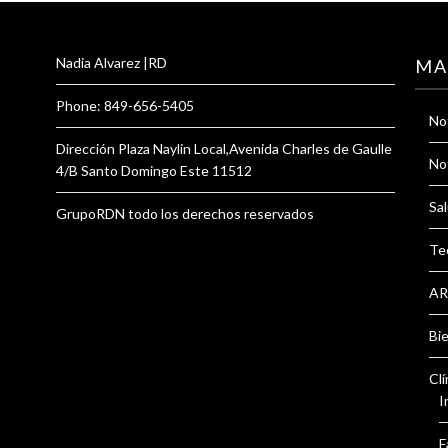
Nadia Alvarez |RD
MA
Phone: 849-656-5405
Not
Dirección Plaza Naylin Local,Avenida Charles de Gaulle
Not
4/B Santo Domingo Este 11512
Sal
GrupoRDN todo los derechos reservados
Te
AR
Bi
Clí
I
F